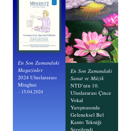
En Son Zamandaki
Magazinler
En Son Zamandaki
​2024 Uluslararası
Sanat ve Müzik
Minghui
NTD’nin 10.
- 15.04.2024
Uluslararası Çince
Vokal
Yarışmasında
Geleneksel Bel
Kanto Tekniği
Sergilendi