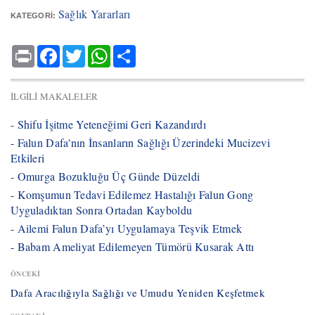
Sağlık Yararları
KATEGORI:
Print
Facebook
Twitter
WhatsApp
Share
İLGILI MAKALELER
- ​Shifu İşitme Yeteneğimi Geri Kazandırdı
- ​Falun Dafa'nın İnsanların Sağlığı Üzerindeki Mucizevi
Etkileri
- ​Omurga Bozukluğu Üç Günde Düzeldi
- ​Komşumun Tedavi Edilemez Hastalığı Falun Gong
Uyguladıktan Sonra Ortadan Kayboldu
- ​Ailemi Falun Dafa’yı Uygulamaya Teşvik Etmek
- ​Babam Ameliyat Edilemeyen Tümörü Kusarak Attı
ÖNCEKI
Dafa Aracılığıyla Sağlığı ve Umudu Yeniden Keşfetmek