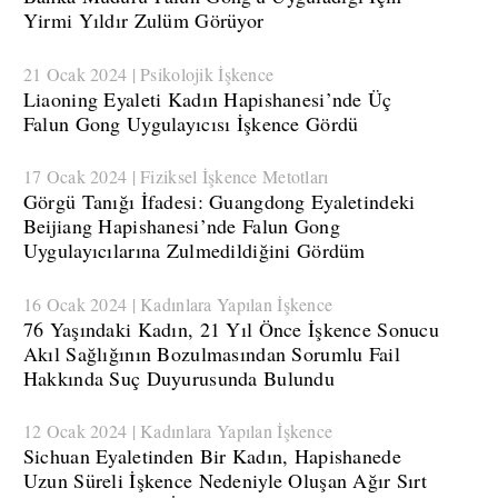
Yirmi Yıldır Zulüm Görüyor
21 Ocak 2024 | Psikolojik İşkence
​Liaoning Eyaleti Kadın Hapishanesi’nde Üç
Falun Gong Uygulayıcısı İşkence Gördü
17 Ocak 2024 | Fiziksel İşkence Metotları
​Görgü Tanığı İfadesi: Guangdong Eyaletindeki
Beijiang Hapishanesi’nde Falun Gong
Uygulayıcılarına Zulmedildiğini Gördüm
16 Ocak 2024 | Kadınlara Yapılan İşkence
76 Yaşındaki Kadın, 21 Yıl Önce İşkence Sonucu
Akıl Sağlığının Bozulmasından Sorumlu Fail
Hakkında Suç Duyurusunda Bulundu
12 Ocak 2024 | Kadınlara Yapılan İşkence
​Sichuan Eyaletinden Bir Kadın, Hapishanede
Uzun Süreli İşkence Nedeniyle Oluşan Ağır Sırt