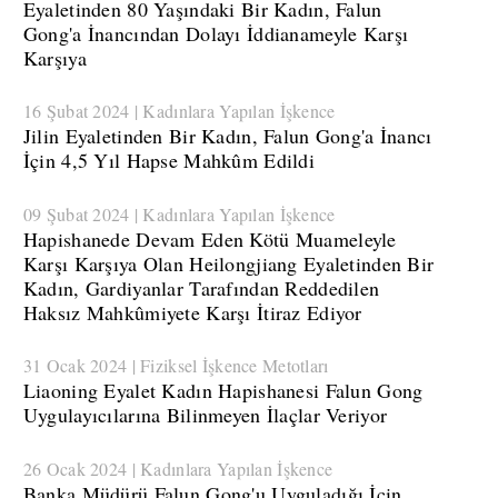
Eyaletinden 80 Yaşındaki Bir Kadın, Falun
Gong'a İnancından Dolayı İddianameyle Karşı
Karşıya
16 Şubat 2024 | Kadınlara Yapılan İşkence
Jilin Eyaletinden Bir Kadın, Falun Gong'a İnancı
İçin 4,5 Yıl Hapse Mahkûm Edildi
09 Şubat 2024 | Kadınlara Yapılan İşkence
​Hapishanede Devam Eden Kötü Muameleyle
Karşı Karşıya Olan Heilongjiang Eyaletinden Bir
Kadın, Gardiyanlar Tarafından Reddedilen
Haksız Mahkûmiyete Karşı İtiraz Ediyor
31 Ocak 2024 | Fiziksel İşkence Metotları
​Liaoning Eyalet Kadın Hapishanesi Falun Gong
Uygulayıcılarına Bilinmeyen İlaçlar Veriyor
26 Ocak 2024 | Kadınlara Yapılan İşkence
​Banka Müdürü Falun Gong'u Uyguladığı İçin