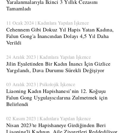
Yaralanmalarıyla İkinci 3 Yıllık Cezasını
Tamamladı
11 Ocak 2024 | Kadınlara Yapılan İşkence
​Cehennem Gibi Dokuz Yıl Hapis Yatan Kadına,
Falun Gong'a İnancından Dolayı 4,5 Yıl Daha
Verildi
24 Aralık 2023 | Kadınlara Yapılan İşkence
​Jilin Eyaletinden Bir Kadın İnancı İçin Gizlice
Yargılandı, Dava Durumu Sürekli Değişiyor
03 Aralık 2023 | Psikolojik İşkence
​Liaoning Kadın Hapishanesi’nin 12. Koğuşu
Falun Gong Uygulayıcılarına Zulmetmek için
Belirlendi
02 Kasım 2023 | Kadınlara Yapılan İşkence
​Nisan 2023'te Hapishaneye Girdiğinden Beri
Liaoning'li Kadının, Aile Ziyaretleri Reddediliyor