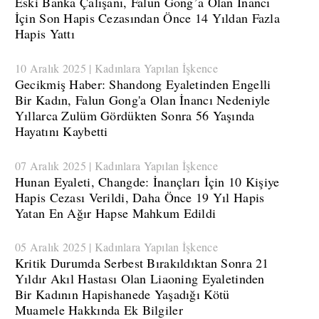
​Eski Banka Çalışanı, Falun Gong’a Olan İnancı
İçin Son Hapis Cezasından Önce 14 Yıldan Fazla
Hapis Yattı
10 Aralık 2025 | Kadınlara Yapılan İşkence
Gecikmiş Haber: Shandong Eyaletinden Engelli
Bir Kadın, Falun Gong'a Olan İnancı Nedeniyle
Yıllarca Zulüm Gördükten Sonra 56 Yaşında
Hayatını Kaybetti
07 Aralık 2025 | Kadınlara Yapılan İşkence
​Hunan Eyaleti, Changde: İnançları İçin 10 Kişiye
Hapis Cezası Verildi, Daha Önce 19 Yıl Hapis
Yatan En Ağır Hapse Mahkum Edildi
05 Aralık 2025 | Kadınlara Yapılan İşkence
​Kritik Durumda Serbest Bırakıldıktan Sonra 21
Yıldır Akıl Hastası Olan Liaoning Eyaletinden
Bir Kadının Hapishanede Yaşadığı Kötü
Muamele Hakkında Ek Bilgiler