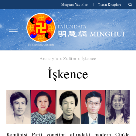
Minghui Yayınları
|
Tianti Kitapları
Anasayfa
>
Zulüm
>
İşkence
İşkence
Komünist Parti yönetimi altındaki modern Çin'de