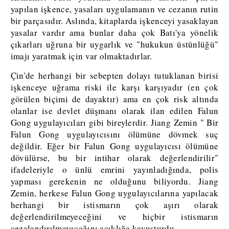
yapılan işkence, yasaları uygulamanın ve cezanın rutin
bir parçasıdır. Aslında, kitaplarda işkenceyi yasaklayan
yasalar vardır ama bunlar daha çok Batı'ya yönelik
çıkarları uğruna bir uygarlık ve "hukukun üstünlüğü"
imajı yaratmak için var olmaktadırlar.
Çin'de herhangi bir sebepten dolayı tutuklanan birisi
işkenceye uğrama riski ile karşı karşıyadır (en çok
görülen biçimi de dayaktır) ama en çok risk altında
olanlar ise devlet düşmanı olarak ilan edilen Falun
Gong uygulayıcıları gibi bireylerdir. Jiang Zemin " Bir
Falun Gong uygulayıcısını ölümüne dövmek suç
değildir. Eğer bir Falun Gong uygulayıcısı ölümüne
dövülürse, bu bir intihar olarak değerlendirilir"
ifadeleriyle o ünlü emrini yayınladığında, polis
yapması gerekenin ne olduğunu biliyordu. Jiang
Zemin, herkese Falun Gong uygulayıcılarına yapılacak
herhangi bir istismarın çok aşırı olarak
değerlendirilmeyeceğini ve hiçbir istismarın
cezalandırılmayacağını açıklığa kavuşturdu.