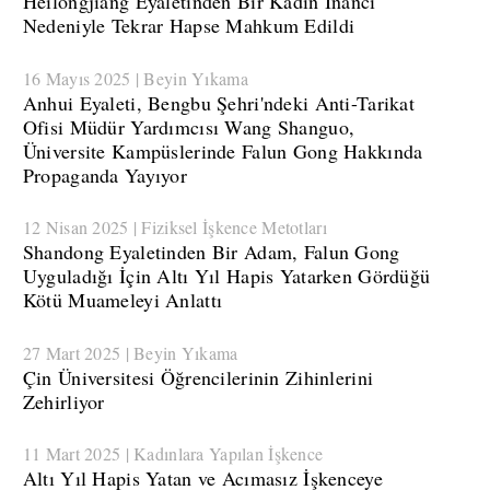
Heilongjiang Eyaletinden Bir Kadın İnancı
Nedeniyle Tekrar Hapse Mahkum Edildi
16 Mayıs 2025 | Beyin Yıkama
​Anhui Eyaleti, Bengbu Şehri'ndeki Anti-Tarikat
Ofisi Müdür Yardımcısı Wang Shanguo,
Üniversite Kampüslerinde Falun Gong Hakkında
Propaganda Yayıyor
12 Nisan 2025 | Fiziksel İşkence Metotları
​Shandong Eyaletinden Bir Adam, Falun Gong
Uyguladığı İçin Altı Yıl Hapis Yatarken Gördüğü
Kötü Muameleyi Anlattı
27 Mart 2025 | Beyin Yıkama
​Çin Üniversitesi Öğrencilerinin Zihinlerini
Zehirliyor
11 Mart 2025 | Kadınlara Yapılan İşkence
Altı Yıl Hapis Yatan ve Acımasız İşkenceye