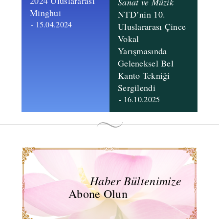
​2024 Uluslararası
Sanat ve Müzik
Minghui
NTD’nin 10.
- 15.04.2024
Uluslararası Çince
Vokal
Yarışmasında
Geleneksel Bel
Kanto Tekniği
Sergilendi
- 16.10.2025
Haber Bültenimize
Abone Olun