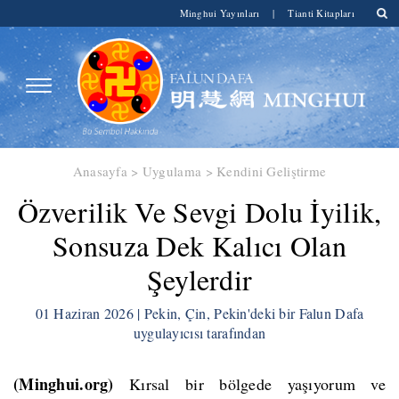
Minghui Yayınları
|
Tianti Kitapları
Anasayfa
>
Uygulama
>
Kendini Geliştirme
​Özverilik Ve Sevgi Dolu İyilik,
Sonsuza Dek Kalıcı Olan
Şeylerdir
01 Haziran 2026 | Pekin, Çin, Pekin'deki bir Falun Dafa
uygulayıcısı tarafından
(Minghui.org)
Kırsal bir bölgede yaşıyorum ve