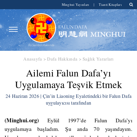
Minghui Yayınları
|
Tianti Kitapları
Anasayfa
>
Dafa Hakkında
>
Sağlık Yararları
​Ailemi Falun Dafa’yı
Uygulamaya Teşvik Etmek
24 Haziran 2026 | Çin’in Liaoning Eyaletindeki bir Falun Dafa
uygulayıcısı tarafından
(Minghui.org)
Eylül 1997’de Falun Dafa’yı
uygulamaya başladım. Şu anda 70 yaşındayım.