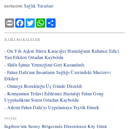
Sağlık Yararları
KATEGORI:
Print
Facebook
Twitter
WhatsApp
Share
İLGILI MAKALELER
- ​On Yılı Aşkın Süren Karaciğer Hastalığının Rahatsız Edici
Yan Etkileri Ortadan Kayboldu
- ​Shifu İşitme Yeteneğimi Geri Kazandırdı
- ​Falun Dafa'nın İnsanların Sağlığı Üzerindeki Mucizevi
Etkileri
- ​Omurga Bozukluğu Üç Günde Düzeldi
- ​Komşumun Tedavi Edilemez Hastalığı Falun Gong
Uyguladıktan Sonra Ortadan Kayboldu
- ​Ailemi Falun Dafa’yı Uygulamaya Teşvik Etmek
ÖNCEKI
İngiltere'nin Surrey Bölgesinde Düzenlenen Köy Günü