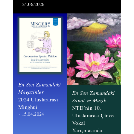
- 24.06.2026
En Son Zamandaki
Magazinler
En Son Zamandaki
​2024 Uluslararası
Sanat ve Müzik
Minghui
NTD’nin 10.
- 15.04.2024
Uluslararası Çince
Vokal
Yarışmasında