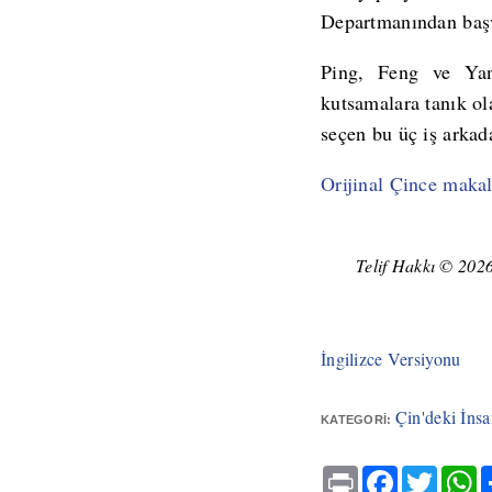
Departmanından başvu
Ping, Feng ve Yan 
kutsamalara tanık o
seçen bu üç iş arkada
Orijinal Çince maka
Telif Hakkı © 2026 
İngilizce Versiyonu
Çin'deki İns
KATEGORI:
Print
Facebook
Twitter
W