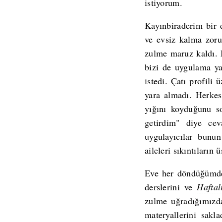
istiyorum.
Kayınbiraderim bir d
ve evsiz kalma zoru
zulme maruz kaldı. 
bizi de uygulama ya
istedi. Çatı profili
yara almadı. Herkes
yığını koyduğunu s
getirdim" diye ce
uygulayıcılar bunu
aileleri sıkıntıların
Eve her döndüğümde,
derslerini ve
Haftal
zulme uğradığımızda
materyallerini sak