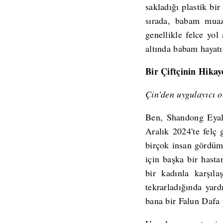
sakladığı plastik bi
sırada, babam muazz
genellikle felce yol
altında babam hayatı
Bir Çiftçinin Hikay
Çin'den uygulayıcı o
Ben, Shandong Eyale
Aralık 2024'te felç
birçok insan gördüm
için başka bir hast
bir kadınla karşıl
tekrarladığında yar
bana bir Falun Dafa