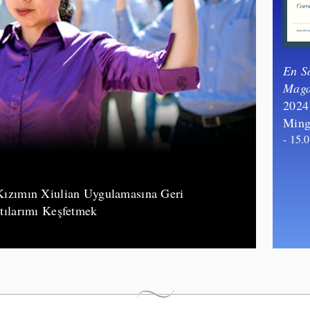
En S
Maga
​2024
Ming
- 15.
ızımın Xiulian Uygulamasına Geri
ılarımı Keşfetmek