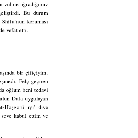
ben zulme uğradığımız
geliştirdi. Bu durum
k, Shifu’nun koruması
e vefat etti.
şında bir çiftçiyim.
eşmedi. Felç geçiren
da oğlum beni tedavi
Falun Dafa uygulayan
t-Hoşgörü iyi' diye
 seve kabul ettim ve