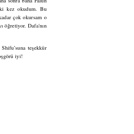
aha sonra bana Falun
 iki kez okudum. Bu
 kadar çok okursam o
ı öğretiyor. Dafa'nın
 Shifu’suna teşekkür
şgörü iyi!