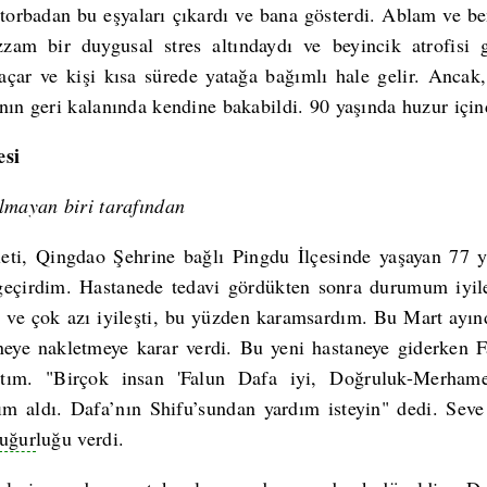
r torbadan bu eşyaları çıkardı ve bana gösterdi. Ablam ve 
am bir duygusal stres altındaydı ve beyincik atrofisi 
 açar ve kişi kısa sürede yatağa bağımlı hale gelir. Anca
nın geri kalanında kendine bakabildi. 90 yaşında huzur içind
esi
lmayan biri tarafından
ti, Qingdao Şehrine bağlı Pingdu İlçesinde yaşayan 77 ya
 geçirdim. Hastanede tedavi gördükten sonra durumum iyil
 ve çok azı iyileşti, bu yüzden karamsardım. Bu Mart ayın
aneye nakletmeye karar verdi. Bu yeni hastaneye giderken 
aştım. "Birçok insan 'Falun Dafa iyi, Doğruluk-Merhame
dım aldı. Dafa’nın Shifu’sundan yardım isteyin" dedi. Seve
uğur
luğu verdi.