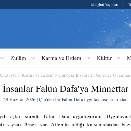
Minghui Yayınları
|
Ti
Zulüm
Karma ve Erdem
Kültür
M
Anasayfa
>
Karma ve Erdem
>
Çin'deki İnsanların Gerçeğe Uyanmas
İnsanlar Falun Dafa'ya Minnettar
29 Haziran 2026 | Çin'den bir Falun Dafa uygulayıcısı tarafından
yılı aşkın süredir Falun Dafa uyguluyorum. Uygulayıcıla
ir sayısız örnek var. Ailemin aldığı kutsamalardan bazı