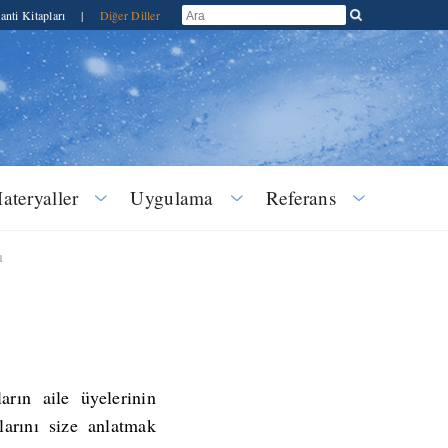
anti Kitapları
|
Diğer Diller
ateryaller
Uygulama
Referans
ı
rın aile üyelerinin
larını size anlatmak