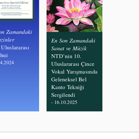
on Zamandaki
zinler
En Son Zamandaki
 Uluslararası
Sanat ve Müzik
hui
NTD’nin 10.
04.2024
Uluslararası Çince
Vokal Yarışmasında
Geleneksel Bel
Kanto Tekniği
Sergilendi
- 16.10.2025