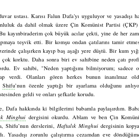
uvar ustası. Karısı Falun Dafa'yı uyguluyor ve yasadışı ha
nluluk da dahil olmak üzere Çin Komünist Partisi (ÇKP) 
Bu kayınbiraderim çok büyük acılar çekti, yine de her zam
pmaya teşvik etti. Bir komşu ondan çatılarını tamir etme
 üzerinde çalışırken kayıp baş aşağı yere düştü. Bir kum yığ
 çok korktu. Daha sonra biri ev sahibine neden çatı profi
ordu. Ev sahibi, "Neden yaptığımı bilmiyorum; sadece o
vap verdi. Olanları gören herkes bunun inanılmaz old
n
Shifu
’nun özenle yaptığı bir ayarlama olduğunu anlıyo
 üstesinden geldi ve onları şefkatle korudu.
 Dafa hakkında ki bilgilerimi babamla paylaşırdım. Bab
ık Minghui
dergisini okurdu. Ablam ve ben Çin Komünist
, Shifu’nun derslerini,
Haftalık Minghui
dergisinin kopy
ladı. Yasadışı zorunlu çalıştırma cezamdan eve döndüğü