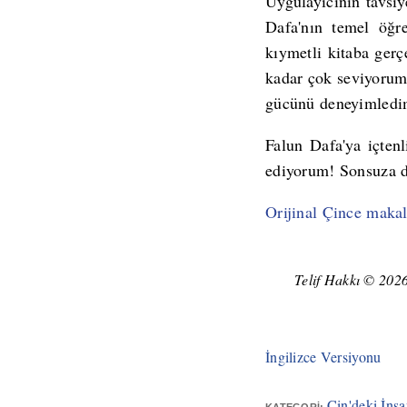
Uygulayıcının tavsi
Dafa'nın temel öğre
kıymetli kitaba ger
kadar çok seviyorum—
gücünü deneyimledim 
Falun Dafa'ya içten
ediyorum! Sonsuza d
Orijinal Çince maka
Telif Hakkı © 2026 
İngilizce Versiyonu
Çin'deki İns