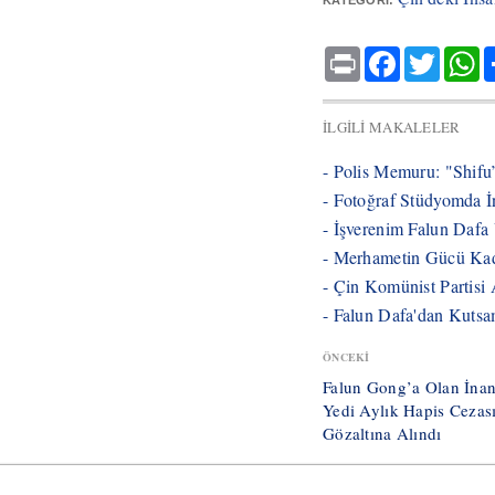
KATEGORI:
Print
Facebook
Twitter
W
İLGILI MAKALELER
- Polis Memuru: "Shifu
- Fotoğraf Stüdyomda İ
- ​İşverenim Falun Dafa
- ​Merhametin Gücü Kad
- ​Çin Komünist Partis
- ​Falun Dafa'dan Kuts
ÖNCEKI
​Falun Gong’a Olan İnan
Yedi Aylık Hapis Ceza
Gözaltına Alındı