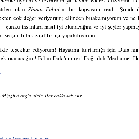
yelerine uydum ve tekrarlamaya devam ederek düzeldim. D
tileri olan
Zhuan Falun
'un bir kopyasını verdi. Şimdi
çekten çok değer veriyorum; elimden bırakamıyorum ve ne
çünkü insanlara nasıl iyi olunacağını ve iyi şeyler yapmay
ve şimdi biraz çiftlik işi yapabiliyorum.
likle teşekkür ediyorum! Hayatımı kurtardığı için Dafa’nın
ek inanacağım! Falun Dafa'nın iyi! Doğruluk-Merhamet-Ho
le
Minghui.org'a aittir. Her hakkı saklıdır.
anların Gerçeğe Uyanması