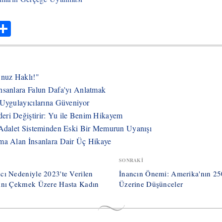
hatsApp
Share
’nuz Haklı!"
nsanlara Falun Dafa'yı Anlatmak
 Uygulayıcılarına Güveniyor
eri Değiştirir: Yu ile Benim Hikayem
i Adalet Sisteminden Eski Bir Memurun Uyanışı
ama Alan İnsanlara Dair Üç Hikaye
SONRAKI
cı Nedeniyle 2023'te Verilen
İnancın Önemi: Amerika'nın 2
sını Çekmek Üzere Hasta Kadın
Üzerine Düşünceler