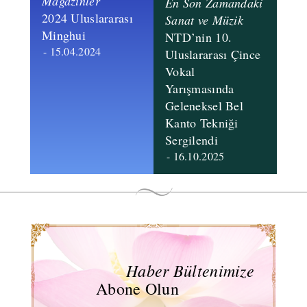
Magazinler
En Son Zamandaki
​2024 Uluslararası
Sanat ve Müzik
Minghui
NTD’nin 10.
- 15.04.2024
Uluslararası Çince
Vokal
Yarışmasında
Geleneksel Bel
Kanto Tekniği
Sergilendi
- 16.10.2025
Haber Bültenimize
Abone Olun