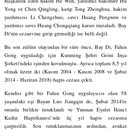
Başkanlık eden hakim He Wen, yardımcı hakimler Hu
Yong ve Chen Qingling, katip Tong Zhonghua, hakim
yardımcısı Li Chengzhuo, savcı Huang Pengwen ve
yardımcı savcı Huang Chongqiang kararı imzaladı. Bay
Di'nin cezaevine girip girmediği ise belli değil.
Bu son zulüm olayından bir süre önce, Bay Di, Falun
Gong uyguladığı için Kunming Şehri Gemi İnşa
Şirketi'ndeki işinden kovulmuştu. Ayrıca toplam 8,5 yıl
olmak üzere iki (Kasım 2004 - Kasım 2008 ve Şubat
2014 - Haziran 2018) hapis cezası çekti.
Kendisi gibi bir Falun Gong uygulayıcısı olan 58
yaşındaki eşi Bayan Luo Jiangqin de, Şubat 2014'te
onunla birlikte tutuklandı ve Yunnan Eyalet İkinci
Kadın Hapishanesi’nde üç yıl hapis cezasına
çarptırıldı. Son tutuklanmasının ardından, avukat