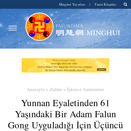
Minghui Yayınları
|
Tianti Kitapları
Anasayfa
>
Zulüm
>
İşkence Anlatımları
​Yunnan Eyaletinden 61
Yaşındaki Bir Adam Falun
Gong Uyguladığı İçin Üçüncü