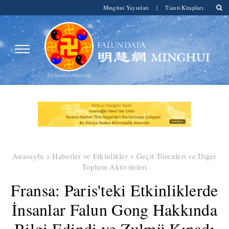
Minghui Yayınları
|
Tianti Kitapları
Anasayfa
>
Haberler ve Etkinlikler
>
Geçit Törenleri ve Diğer
Toplum Aktiviteleri
Fransa: Paris'teki Etkinliklerde
İnsanlar Falun Gong Hakkında
Bilgi Edindi ve Zulmü Kınadı