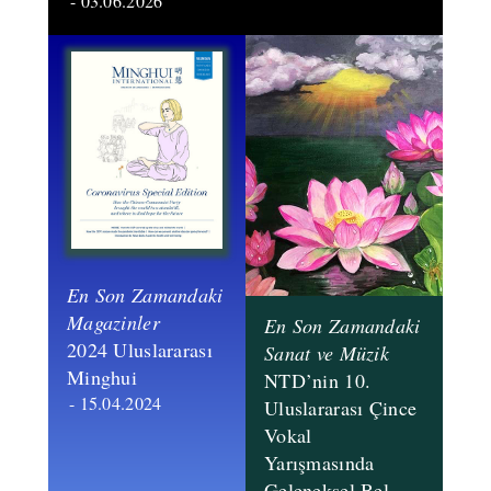
- 03.06.2026
En Son Zamandaki
Magazinler
En Son Zamandaki
​2024 Uluslararası
Sanat ve Müzik
Minghui
NTD’nin 10.
- 15.04.2024
Uluslararası Çince
Vokal
Yarışmasında
Geleneksel Bel