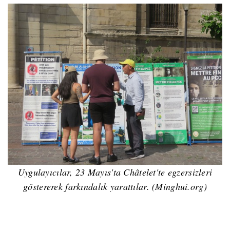
Uygulayıcılar, 23 Mayıs'ta Châtelet'te egzersizleri
göstererek farkındalık yarattılar. (Minghui.org)