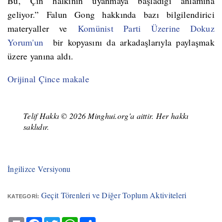
Bu, Çin halkının uyanmaya başladığı anlamına
geliyor.” Falun Gong hakkında bazı bilgilendirici
materyaller ve
Komünist Parti Üzerine Dokuz
Yorum'un
bir kopyasını da arkadaşlarıyla paylaşmak
üzere yanına aldı.
Orijinal Çince makale
Telif Hakkı © 2026 Minghui.org'a aittir. Her hakkı
saklıdır.
İngilizce Versiyonu
Geçit Törenleri ve Diğer Toplum Aktiviteleri
KATEGORI:
Print
Facebook
Twitter
WhatsApp
Share